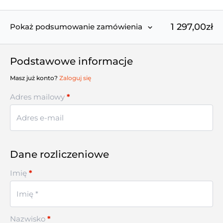
1 297,00zł
Pokaż podsumowanie zamówienia
Podstawowe informacje
Masz już konto?
Zaloguj się
Adres mailowy
*
Dane rozliczeniowe
Imię
*
Nazwisko
*