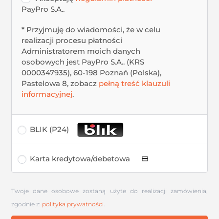
PayPro S.A..
* Przyjmuję do wiadomości, że w celu
realizacji procesu płatności
Administratorem moich danych
osobowych jest PayPro S.A.. (KRS
0000347935), 60-198 Poznań (Polska),
Pastelowa 8, zobacz
pełną treść klauzuli
informacyjnej
.
BLIK (P24)
Karta kredytowa/debetowa
Twoje dane osobowe zostaną użyte do realizacji zamówienia,
zgodnie z:
polityka prywatności
.