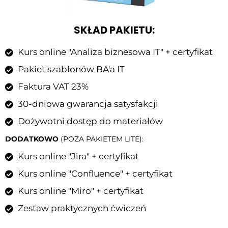
SKŁAD PAKIETU:
Kurs online "Analiza biznesowa IT" + certyfikat​
Pakiet szablonów BA'a IT​
Faktura VAT 23%​
30-dniowa gwarancja satysfakcji​
Dożywotni dostęp do materiałów
DODATKOWO
(POZA PAKIETEM LITE):​
Kurs online "Jira" + certyfikat​
Kurs online "Confluence" + certyfikat​
Kurs online "Miro" + certyfikat​
Zestaw praktycznych ćwiczeń​