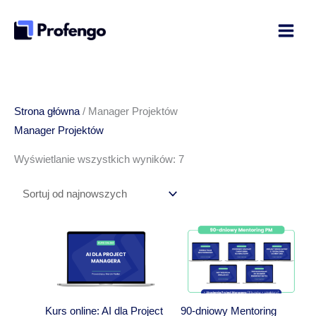
Przejdź
do
treści
Posortowane
Strona główna
/ Manager Projektów
według
Manager Projektów
najnowszych
Wyświetlanie wszystkich wyników: 7
Kurs online: AI dla Project
90-dniowy Mentoring