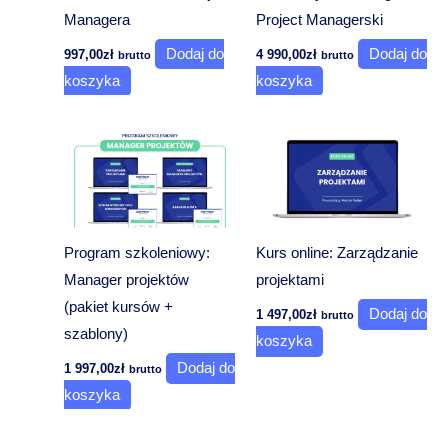
Managera
Project Managerski
Dodaj do
Dodaj do
997,00
zł
4 990,00
zł
brutto
brutto
koszyka
koszyka
Program szkoleniowy:
Kurs online: Zarządzanie
Manager projektów
projektami
(pakiet kursów +
Dodaj do
1 497,00
zł
brutto
szablony)
koszyka
Dodaj do
1 997,00
zł
brutto
koszyka