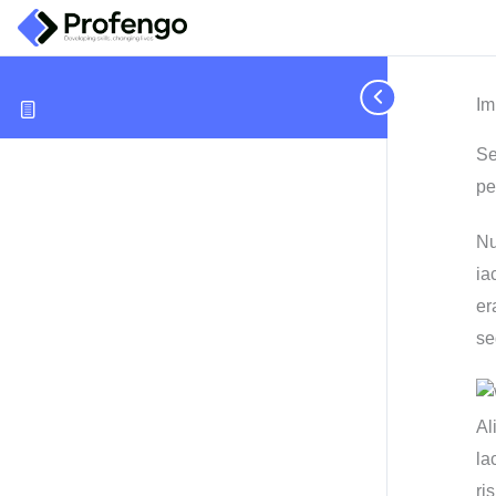
Im
Se
pe
Nu
ia
er
se
Al
la
ri