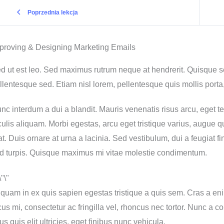
Poprzednia lekcja
proving & Designing Marketing Emails
d ut est leo. Sed maximus rutrum neque at hendrerit. Quisque 
llentesque sed. Etiam nisl lorem, pellentesque quis mollis porta,
nc interdum a dui a blandit. Mauris venenatis risus arcu, eget t
culis aliquam. Morbi egestas, arcu eget tristique varius, augue
at. Duis ornare at urna a lacinia. Sed vestibulum, dui a feugiat fin
d turpis. Quisque maximus mi vitae molestie condimentum.
iquam in ex quis sapien egestas tristique a quis sem. Cras a enim p
cus mi, consectetur ac fringilla vel, rhoncus nec tortor. Nunc a co
sus quis elit ultricies, eget finibus nunc vehicula.