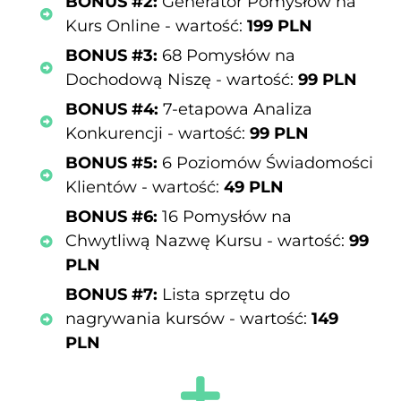
BONUS #2:
Generator Pomysłów na
Kurs Online - wartość:
199 PLN
BONUS #3:
68 Pomysłów na
Dochodową Niszę - wartość:
99 PLN
BONUS #4:
7-etapowa Analiza
Konkurencji - wartość:
99 PLN
BONUS #5:
6 Poziomów Świadomości
Klientów - wartość:
49 PLN
BONUS #6:
16 Pomysłów na
Chwytliwą Nazwę Kursu - wartość:
99
PLN
BONUS #7:
Lista sprzętu do
nagrywania kursów - wartość:
149
PLN