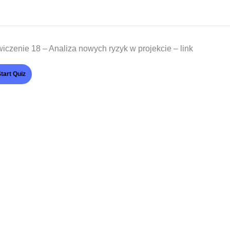
iczenie 18 – Analiza nowych ryzyk w projekcie – link