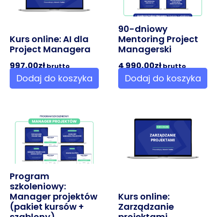
90-dniowy
Kurs online: AI dla
Mentoring Project
Project Managera
Managerski
997,00
zł
4 990,00
zł
brutto
brutto
Dodaj do koszyka
Dodaj do koszyka
Program
szkoleniowy:
Manager projektów
Kurs online:
(pakiet kursów +
Zarządzanie
szablony)
projektami