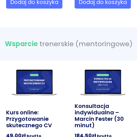
Dodaj do koszyka
Dodaj do koszyka
Wsparcie
trenerskie (mentoringowe)
Konsultacja
Kurs online:
indywidualna –
Przygotowanie
Marcin Fester (30
skutecznego CV
minut)
49,00
zł
184,50
zł
brutto
brutto