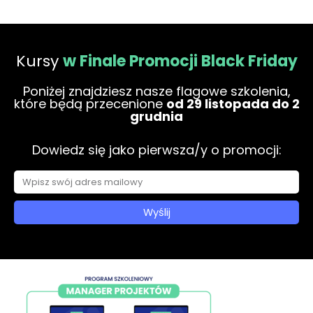
Kursy
w Finale Promocji Black Friday
Poniżej znajdziesz nasze flagowe szkolenia,
które będą przecenione
od 29 listopada do 2
grudnia
Dowiedz się jako pierwsza/y o promocji:
E
-
Wyślij
m
a
i
l