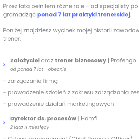
Przez lata pełniłem różne role – od specjalisty p
gromadząc
ponad 7 lat praktyki trenerskiej
.
Poniżej znajdziesz wycinek mojej historii zawodo
trener.
Założyciel
oraz
trener biznesowy
| Profengo
od ponad 7 lat - obecnie
- zarządzanie firmą
- prowadzenie szkoleń z zakresu zarządzania zes
- prowadzenie działań marketingowych
Dyrektor ds. procesów
| Homfi
2 lata 11 miesięcy
- C-level management (Chief Process Officer)