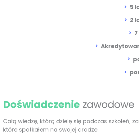
5 l
2 l
7
Akredytowan
p
po
Doświadczenie
zawodowe
Całą wiedzę, którą dzielę się podczas szkoleń
które spotkałem na swojej drodze.