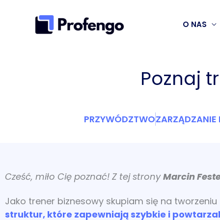
Przejdź
do
O NAS
treści
Poznaj t
PRZYWÓDZTWO
ZARZĄDZANIE
Cześć, miło Cię poznać! Z tej strony
Marcin Fest
Jako trener biznesowy skupiam się na tworzeniu
struktur, które zapewniają szybkie i powtarza