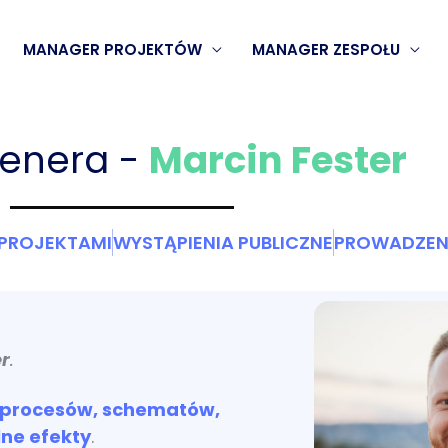
MANAGER PROJEKTÓW
MANAGER ZESPOŁU
renera -
Marcin Fester
 PROJEKTAMI
WYSTĄPIENIA PUBLICZNE
PROWADZENI
er
.
procesów, schematów,
lne efekty
.