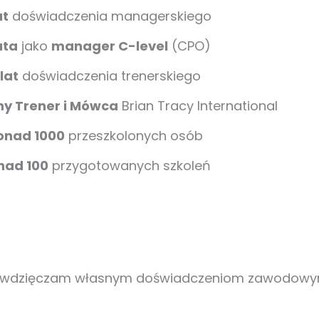
at
doświadczenia managerskiego
ata
jako
manager C-level
(CPO)
 lat
doświadczenia trenerskiego
y Trener i Mówca
Brian Tracy International
onad 1000
przeszkolonych osób
nad 100
przygotowanych szkoleń
, zawdzięczam własnym doświadczeniom zawodowym