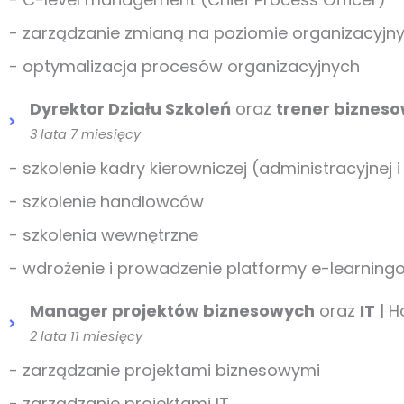
- zarządzanie zmianą na poziomie organizacyjn
- optymalizacja procesów organizacyjnych
Dyrektor Działu Szkoleń
oraz
trener biznes
3 lata 7 miesięcy
- szkolenie kadry kierowniczej (administracyjnej 
- szkolenie handlowców
- szkolenia wewnętrzne
- wdrożenie i prowadzenie platformy e-learning
Manager projektów biznesowych
oraz
IT
| H
2 lata 11 miesięcy
- zarządzanie projektami biznesowymi
- zarządzanie projektami IT