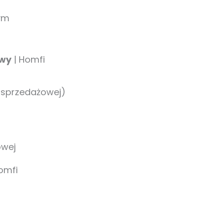
ym
owy
| Homfi
i sprzedażowej)
owej
omfi