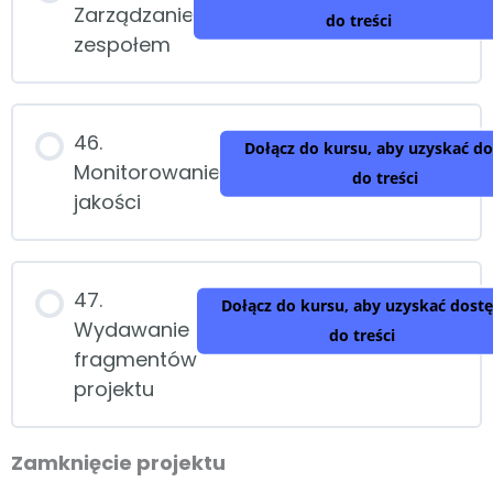
Zarządzanie
do treści
zespołem
46.
Dołącz do kursu, aby uzyskać d
Monitorowanie
do treści
jakości
47.
Dołącz do kursu, aby uzyskać dost
Wydawanie
do treści
fragmentów
projektu
Zamknięcie projektu