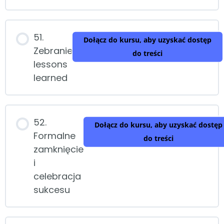
51.
Dołącz do kursu, aby uzyskać dostęp
Zebranie
do treści
lessons
learned
52.
Dołącz do kursu, aby uzyskać dostęp
Formalne
do treści
zamknięcie
i
celebracja
sukcesu