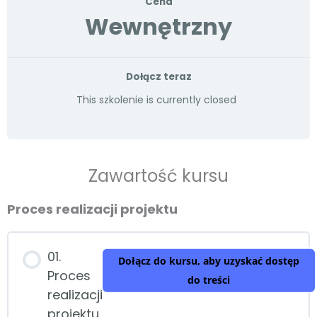
Cena
Wewnętrzny
Dołącz teraz
This szkolenie is currently closed
Zawartość kursu
Proces realizacji projektu
01.
Dołącz do kursu, aby uzyskać dostęp
Proces
do treści
realizacji
projektu