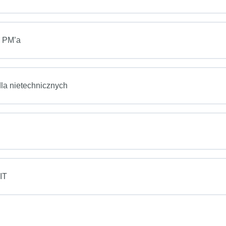
T PM’a
la nietechnicznych
IT