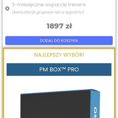
3-miesięczne wsparcie trenera
(konsultacje grupowe raz w tygodniu)
1897 zł
DODAJ DO KOSZYKA
NAJLEPSZY WYBÓR!
PM BOX
™
PRO