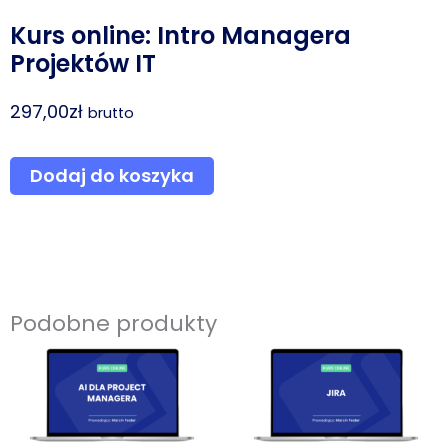
Kurs online: Intro Managera
Projektów IT
297,00
zł
brutto
ilość
Dodaj do koszyka
Kurs
online:
Intro
Managera
Projektów
Podobne produkty
IT