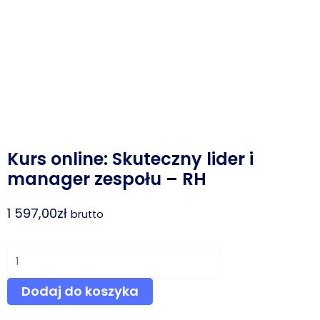
Kurs online: Skuteczny lider i
manager zespołu – RH
1 597,00
zł
brutto
ilość
Kurs
Dodaj do koszyka
online:
Skuteczny