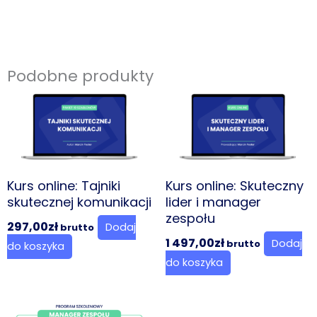
lider
i
manager
zespołu
Podobne produkty
-
RH
Kurs online: Tajniki
Kurs online: Skuteczny
skutecznej komunikacji
lider i manager
zespołu
297,00
zł
Dodaj
brutto
1 497,00
zł
Dodaj
brutto
do koszyka
do koszyka