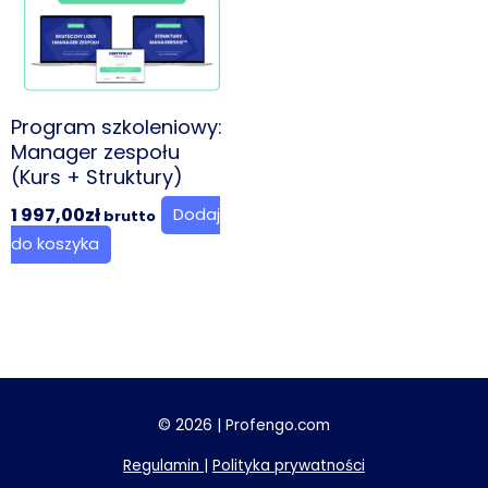
Program szkoleniowy:
Manager zespołu
(Kurs + Struktury)
1 997,00
zł
Dodaj
brutto
do koszyka
© 2026 | Profengo.com
Regulamin
|
Polityka prywatności