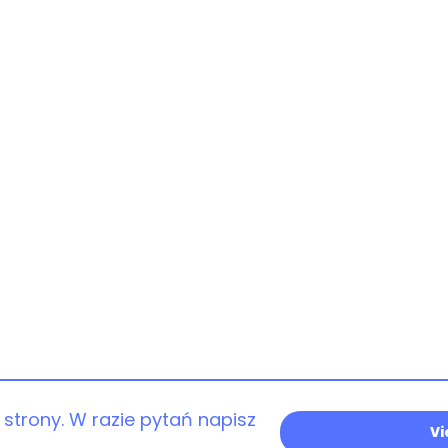
RH
strony. W razie pytań napisz
Vi