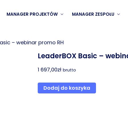
MANAGER PROJEKTÓW
MANAGER ZESPOŁU
asic – webinar promo RH
LeaderBOX Basic – webin
1 697,00
zł
brutto
ilość
Dodaj do koszyka
LeaderBOX
Basic
-
webinar
promo