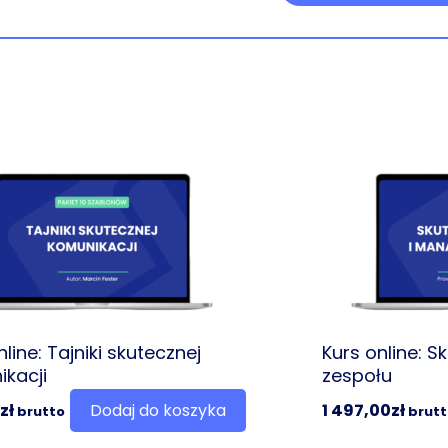
nline: Tajniki skutecznej
Kurs online: S
kacji
zespołu
zł
Dodaj do koszyka
1 497,00
zł
brutto
brutt