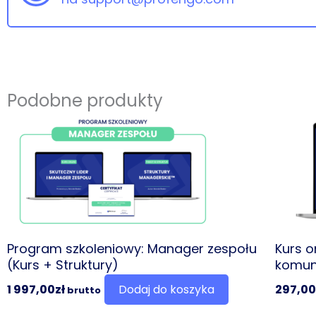
Podobne produkty
Program szkoleniowy: Manager zespołu
Kurs o
(Kurs + Struktury)
komuni
1 997,00
zł
Dodaj do koszyka
297,00
brutto