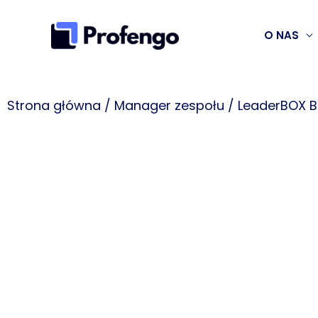
Przejdź
do
O NAS
treści
Strona główna
/
Manager zespołu
/ LeaderBOX B