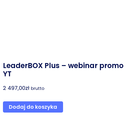
LeaderBOX Plus – webinar promo
YT
2 497,00
zł
brutto
ilość
Dodaj do koszyka
LeaderBOX
Plus
-