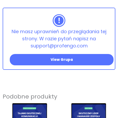
webinar
promo
YT
Nie masz uprawnień do przeglądania tej
strony. W razie pytań napisz na
support@profengo.com
View Grupa
Podobne produkty