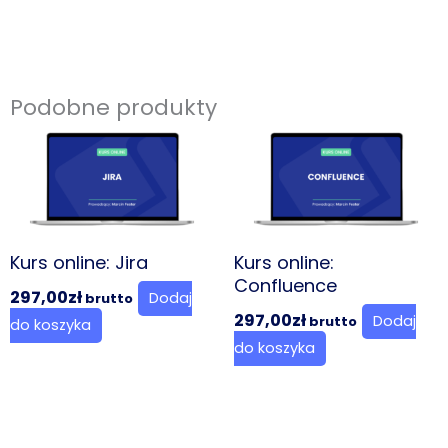
IT​
-
promocja
M
Podobne produkty
Kurs online: Jira
Kurs online:
Confluence
297,00
zł
Dodaj
brutto
297,00
zł
Dodaj
brutto
do koszyka
do koszyka