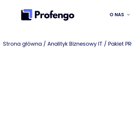
Przejdź
do
O NAS
treści
Strona główna
/
Analityk Biznesowy IT
/ Pakiet P