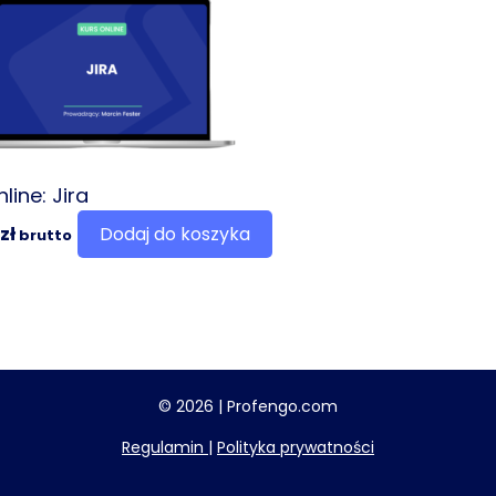
line: Jira
zł
Dodaj do koszyka
brutto
© 2026 | Profengo.com
Regulamin
|
Polityka prywatności