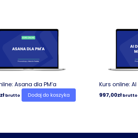
nline: Asana dla PM’a
Kurs online: A
zł
Dodaj do koszyka
997,00
zł
brutto
brutto