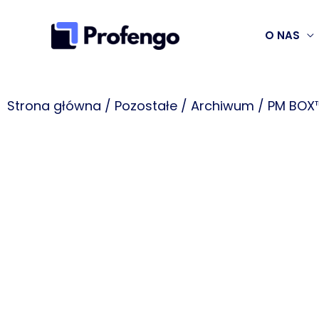
Przejdź
do
O NAS
treści
Strona główna
/
Pozostałe
/
Archiwum
/ PM BOX™