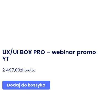
UX/UI BOX PRO​ – webinar promo
YT
2 497,00
zł
brutto
ilość
Dodaj do koszyka
UX/UI
BOX
PRO​