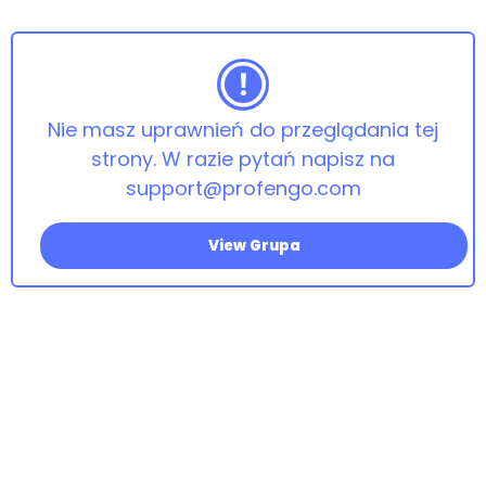
-
webinar
promo
YT
Nie masz uprawnień do przeglądania tej
strony. W razie pytań napisz na
support@profengo.com
View Grupa