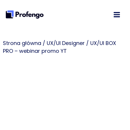
Przejdź
do
treści
Strona główna
/
UX/UI Designer
/ UX/UI BOX
PRO​ – webinar promo YT