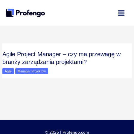
Przejdź
do
treści
Agile Project Manager – czy ma przewagę w
branży zarządzania projektami?
Agile
Manager Projektów
© 2026 | Profengo.com