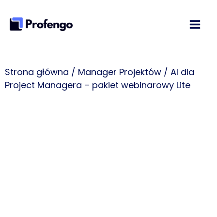
Przejdź
do
treści
Strona główna
/
Manager Projektów
/ AI dla
Project Managera – pakiet webinarowy Lite