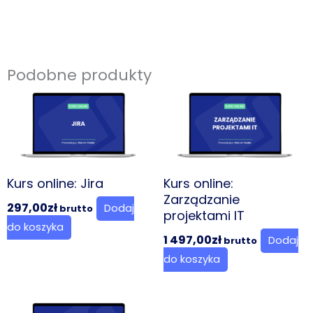
Managera
-
pakiet
webinarowy
Podobne produkty
Lite
Kurs online: Jira
Kurs online:
Zarządzanie
297,00
zł
Dodaj
brutto
projektami IT
do koszyka
1 497,00
zł
Dodaj
brutto
do koszyka