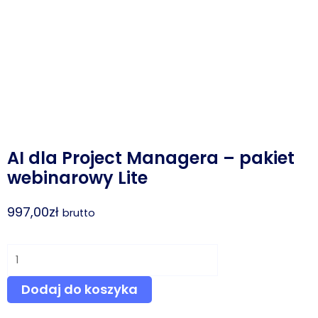
AI dla Project Managera – pakiet
webinarowy Lite
997,00
zł
brutto
ilość
AI
Dodaj do koszyka
dla
Project