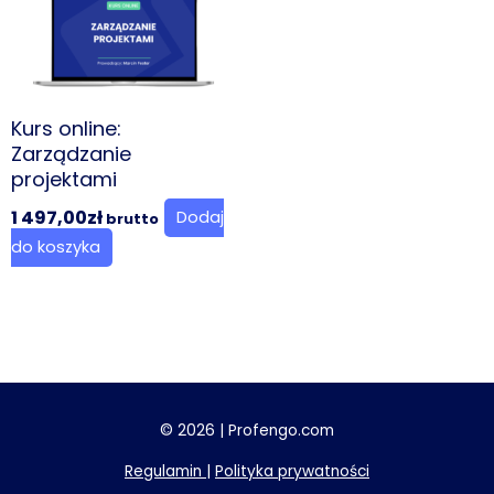
Kurs online:
Zarządzanie
projektami
1 497,00
zł
Dodaj
brutto
do koszyka
© 2026 | Profengo.com
Regulamin
|
Polityka prywatności